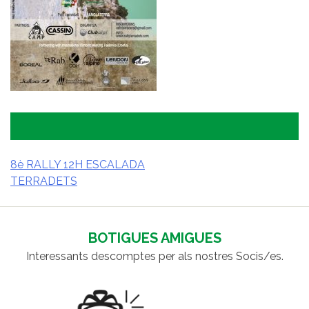
8è RALLY 12H ESCALADA
TERRADETS
NAVEGACIÓ
D'ENTRADES
BOTIGUES AMIGUES
Interessants descomptes per als nostres Socis/es.