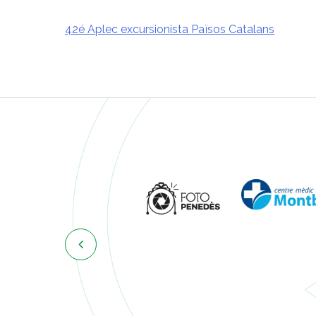
42é Aplec excursionista Països Catalans
Navegació
d'entrades
