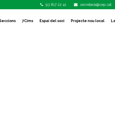
93 817 22 41
secretaria@cep.cat
Seccions
7Cims
Espai del soci
Projecte nou local
La