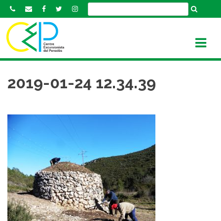
S
k
i
p
t
o
c
2019-01-24 12.34.39
o
n
t
e
n
t