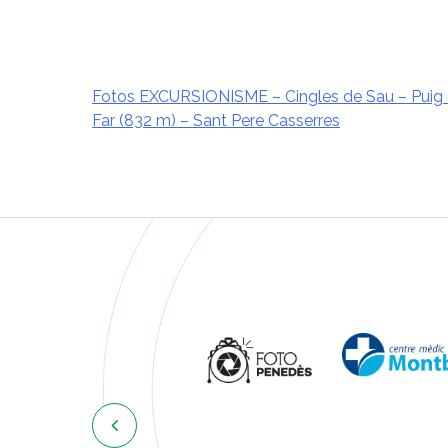
Fotos EXCURSIONISME – Cingles de Sau – Puig 
Far (832 m) – Sant Pere Casserres
Navegació
d'entrades
