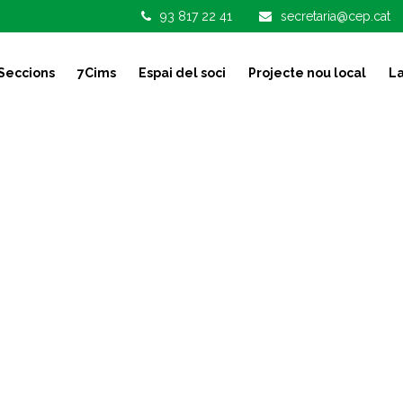
93 817 22 41
secretaria@cep.cat
Seccions
7Cims
Espai del soci
Projecte nou local
La