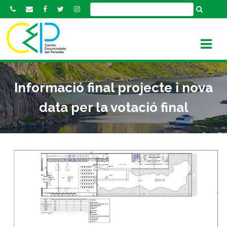
S
k
i
p
t
o
c
Informació final projecte i nova
o
n
data per la votació final
t
e
n
t