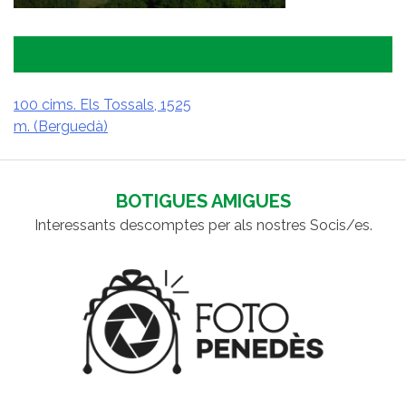
100 cims. Els Tossals, 1525
m. (Berguedà)
NAVEGACIÓ
D'ENTRADES
BOTIGUES AMIGUES
Interessants descomptes per als nostres Socis/es.