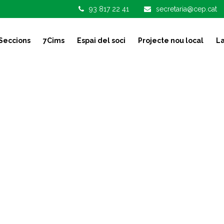
93 817 22 41
secretaria@cep.cat
Seccions
7Cims
Espai del soci
Projecte nou local
La