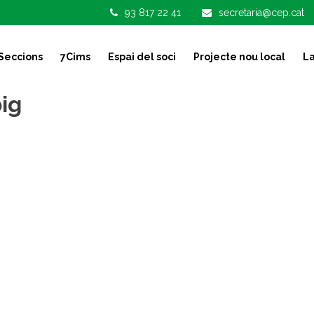
93 817 22 41
secretaria@cep.cat
Seccions
7Cims
Espai del soci
Projecte nou local
La
ig