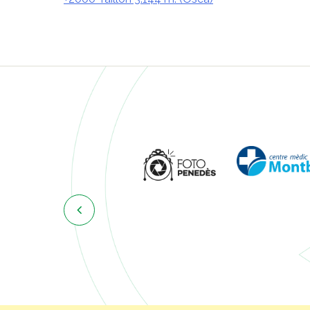
Navegació
d'entrades
