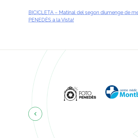
BICICLETA – Matinal del segon diumenge de me
PENEDÈS a la Vista!
Navegació
d'entrades
