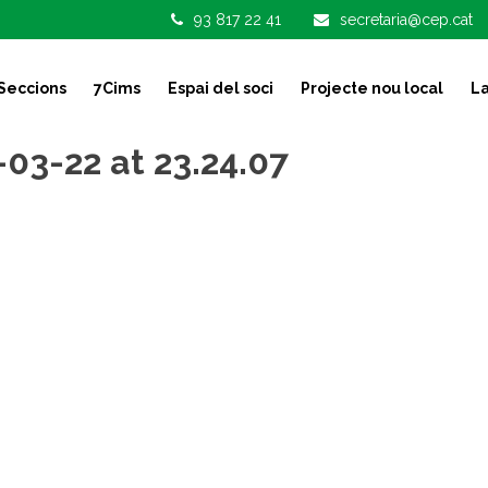
93 817 22 41
secretaria@cep.cat
Seccions
7Cims
Espai del soci
Projecte nou local
La
3-22 at 23.24.07