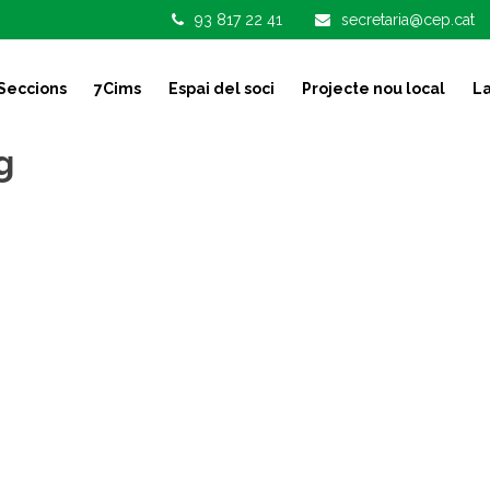
93 817 22 41
secretaria@cep.cat
Seccions
7Cims
Espai del soci
Projecte nou local
La
g