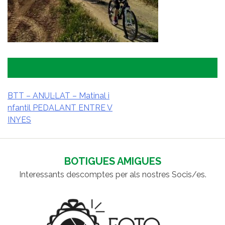
BTT – ANUL·LAT – Matinal i
nfantil PEDALANT ENTRE V
NAVEGACIÓ
INYES
D'ENTRADES
BOTIGUES AMIGUES
Interessants descomptes per als nostres Socis/es.