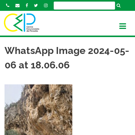
S
k
i
p
t
o
c
WhatsApp Image 2024-05-
o
n
06 at 18.06.06
t
e
n
t