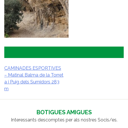
CAMINADES ESPORTIVES
– Matinal Balma de la Torret
NAVEGACIÓ
a i Puig dels Sumidors 283
D'ENTRADES
m
BOTIGUES AMIGUES
Interessants descomptes per als nostres Socis/es.