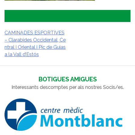
CAMINADES ESPORTIVES
– Clarabides Occidental, Ce
NAVEGACIÓ
ntral i Oriental i Pic de Guias
D'ENTRADES
a la Vall d’Estós
BOTIGUES AMIGUES
Interessants descomptes per als nostres Socis/es.