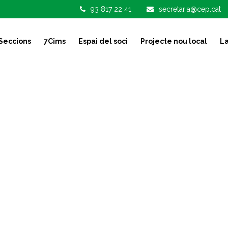
93 817 22 41
secretaria@cep.cat
Seccions
7Cims
Espai del soci
Projecte nou local
La