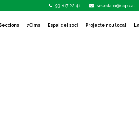
93 817 22 41
secretaria@cep.cat
Seccions
7Cims
Espai del soci
Projecte nou local
La