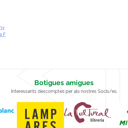
any
a F
Botigues amigues
Interessants descomptes per als nostres Socis/es.