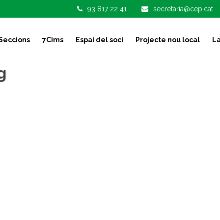
93 817 22 41
secretaria@cep.cat
Seccions
7Cims
Espai del soci
Projecte nou local
La
g