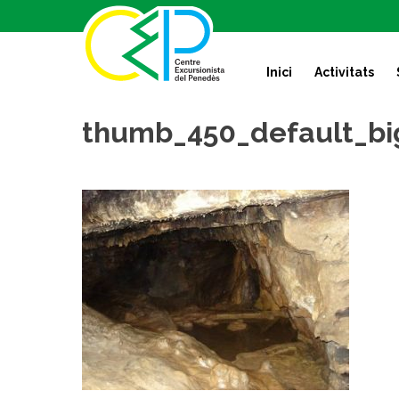
S
k
i
Inici
Activitats
p
t
o
thumb_450_default_bi
c
o
n
t
e
n
t