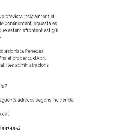
a prevista incicialment el
t de confinament, aquesta es
que estem afrontant estigui
.
Excursionista Penedès
ns el proper 11 d’Abril,
at i les administracions
nt?
següents adreces segons incidència:
p.cat
29914953