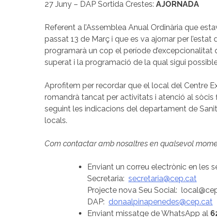
27 Juny – DAP Sortida Crestes:
AJORNADA
Referent a l’Assemblea Anual Ordinària que estav
passat 13 de Març i que es va ajornar per l’esta
programarà un cop el període d’excepcionalitat 
superat i la programació de la qual sigui possible
Aprofitem per recordar que el local del Centre 
romandrà tancat per activitats i atenció al sòcis fi
seguint les indicacions del departament de Sanit
locals.
Com contactar amb nosaltres en qualsevol mome
Enviant un correu electrònic en les 
Secretaria:
secretaria@cep.cat
Projecte nova Seu Social: local@ce
DAP:
donaalpinapenedes@cep.cat
Enviant missatge de WhatsApp al
6