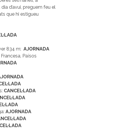
operes setmanes, a
 dia d’avui, preguem feu el
ats que hi estigueu
L·LADA
ver 834 m:
AJORNADA
Francesa, Països
ORNADA
AJORNADA
CEL·LADA
s:
CANCEL·LADA
NCEL·LADA
EL·LADA
ga:
AJORNADA
NCEL·LADA
CEL·LADA