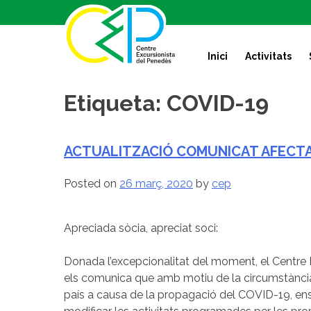
S
k
i
Inici
Activitats
p
t
o
Etiqueta:
COVID-19
c
o
n
ACTUALITZACIÓ COMUNICAT AFECT
t
e
Posted on
26 març, 2020
by
cep
n
t
Apreciada sòcia, apreciat soci:
Donada l’excepcionalitat del moment, el Centre
els comunica que amb motiu de la circumstància 
país a causa de la propagació del COVID-19, ens