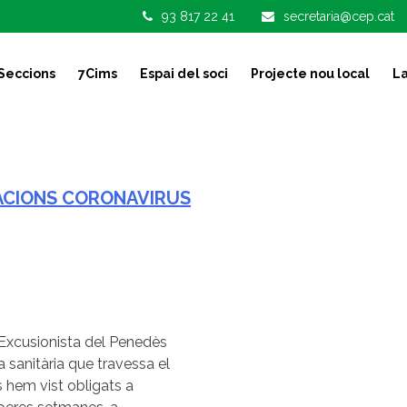
93 817 22 41
secretaria@cep.cat
Seccions
7Cims
Espai del soci
Projecte nou local
La
ACIONS CORONAVIRUS
 Excusionista del Penedès
sanitària que travessa el
 hem vist obligats a