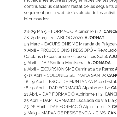
modificar les activitats programades per les pr
continuació us detallem l’estat de les següents a
seguiment per la web de l’evolució de les activit
interessades:
28-29 Març – FORMACIÓ Alpinisme 1 i 2:
CANCE
28-29 Març – VILABLOC 2020:
AJORNAT
29 Març – EXCURSIONISME Miranda de Puigcer
3 Abril – PROJECCIONS I RESSOPÓ – Revolució 
Catalans i Excursionisme. (Josep Lluís Solé):
AJ
5 Abril – DAP Sortida Montserral:
AJORNADA
5 Abril – EXCURSIONISME Caminada de Rams:
9-13 Abril – COLONIES SETMANA SANTA:
CAN
18-19 Abril – ESQUÍ DE MUNTANYA Pica d’Estat
18-19 Abril – DAP FORMACIÓ Alpinisme 1 i 2:
CA
21 Abril – DAP FORMACIÓ Alpinisme 1 i 2:
CANC
25 Abril – DAP FORMACIÓ Escalada de Via Llar
25-26 Abril – DAP FORMACIÓ Alpinisme 1 i 2:
CA
3 Maig – MARXA DE RESISTENCIA 7 CIMS:
CAN