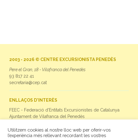
2003 - 2026 © CENTRE EXCURSIONISTA PENEDÈS
Pere el Gran, 18 - Vilafranca del Penedès
93 817 22 41
secretaria@cep.cat
ENLLAÇOS D'INTERÈS
FEEC - Federació d'Entitats Excursionistes de Catalunya
Ajuntament de Vilafranca del Penedès
Utilitzem cookies al nostre lloc web per oferir-vos
SEGUEIX-NOS
l’experiència més rellevant recordant les vostres