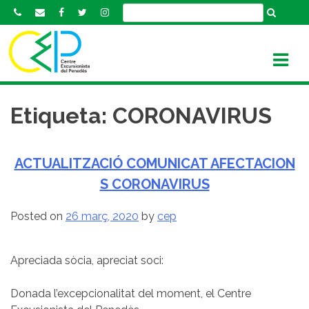
S
k
i
p
t
o
c
Etiqueta:
CORONAVIRUS
o
n
t
ACTUALITZACIÓ COMUNICAT AFECTACION
e
S CORONAVIRUS
n
t
Posted on
26 març, 2020
by
cep
Apreciada sòcia, apreciat soci:
Donada l’excepcionalitat del moment, el Centre