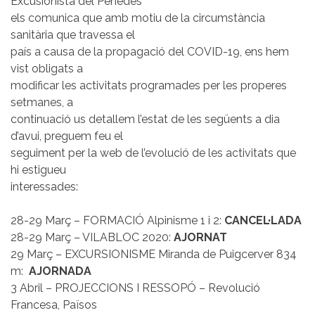
Excusionista del Penedès
els comunica que amb motiu de la circumstància
sanitària que travessa el
país a causa de la propagació del COVID-19, ens hem
vist obligats a
modificar les activitats programades per les properes
setmanes, a
continuació us detallem l’estat de les següents a dia
d’avui, preguem feu el
seguiment per la web de l’evolució de les activitats que
hi estigueu
interessades:
28-29 Març – FORMACIÓ Alpinisme 1 i 2:
CANCEL·LADA
28-29 Març – VILABLOC 2020:
AJORNAT
29 Març – EXCURSIONISME Miranda de Puigcerver 834
m:
AJORNADA
3 Abril – PROJECCIONS I RESSOPÓ – Revolució
Francesa, Països