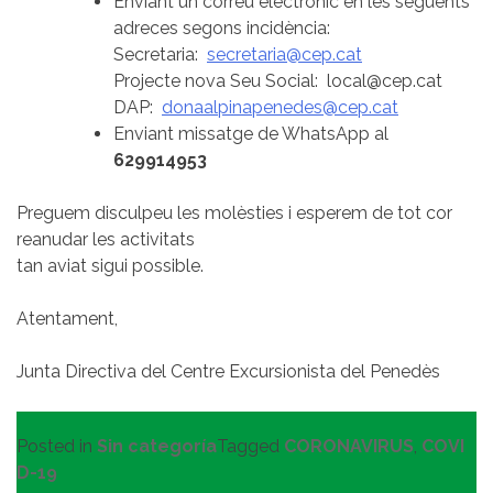
Enviant un correu electrònic en les següents
adreces segons incidència:
Secretaria:
secretaria@cep.cat
Projecte nova Seu Social: local@cep.cat
DAP:
donaalpinapenedes@cep.cat
Enviant missatge de WhatsApp al
629914953
Preguem disculpeu les molèsties i esperem de tot cor
reanudar les activitats
tan aviat sigui possible.
Atentament,
Junta Directiva del Centre Excursionista del Penedès
Posted in
Sin categoría
Tagged
CORONAVIRUS
,
COVI
D-19