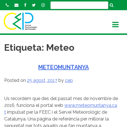
S
k
i
p
t
o
c
Etiqueta:
Meteo
o
n
t
METEOMUNTANYA
e
n
Posted on
25 agost, 2017
by
cep
t
Us recordem que des del passat mes de novembre de
2016, funciona el portal web
www.meteomuntanya.ca
t
impulsat per la FEEC i el Servei Meteorològic de
Catalunya. Una pàgina de referència per millorar la
seguretat per tots aquells que fan muntanya a