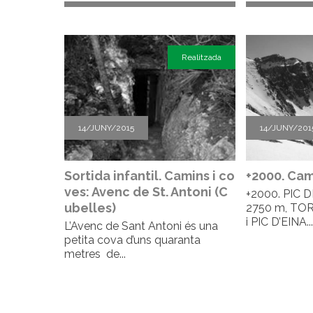
Realitzada
14/JUNY/2015
14/JUNY/201
Sortida infantil. Camins i co
+2000. Cam
ves: Avenc de St. Antoni (C
+2000. PIC
ubelles)
2750 m, TOR
i PIC D’EINA..
L’Avenc de Sant Antoni és una
petita cova d’uns quaranta
metres de...