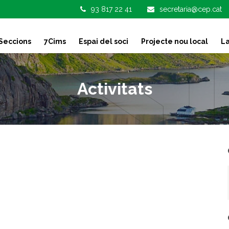
93 817 22 41
secretaria@cep.cat
Seccions
7Cims
Espai del soci
Projecte nou local
La
Activitats