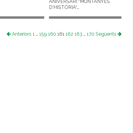
ANIVERSARI “MUNTANYES
D'HISTÒRIA“...
Anteriors
1
…
159
160
161
162
163
…
170
Següents