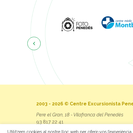

2003 - 2026 © Centre Excursionista Pe
Pere el Gran, 18 - Vilafranca del Penedès
93 817 22 41
secretaria@cep.cat
Utilitzem cookies al nostre lloc web per oferir-vos l’experiència 