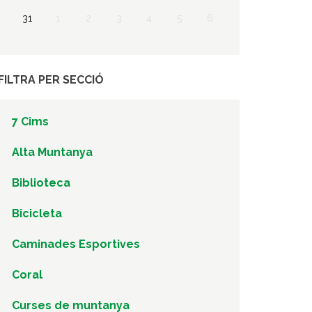
31
1
2
3
4
5
6
FILTRA PER SECCIÓ
7 Cims
Alta Muntanya
Biblioteca
Bicicleta
Caminades Esportives
Coral
Curses de muntanya