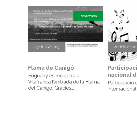
Realitzada
23/JUNY/2015
21/JUNY/201
Flama de Canigó
Participaci
nacional d
Enguany es recupera a
Vilafranca l’arribada de la Flama
Participació 
del Canigó. Gràcies...
internacional