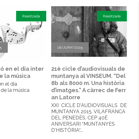
Realitzada
Realitzada
5
16/JUNY/2015
ó en el dia inter
21è cicle d’audiovisuals de
e la música
muntanya al VINSEUM. “Del
8b als 8000 m. Una història
en el dia
d’imatges.” A càrrec de Ferr
 de la música
an Latorre
XXI CICLE D'AUDIOVISUALS DE
MUNTANYA 2015. VILAFRANCA
DEL PENEDÈS. CEP 40È
ANIVERSARI “MUNTANYES
D'HISTÒRIA“...