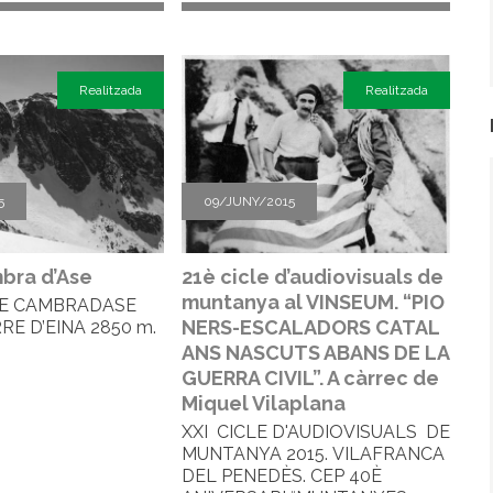
Realitzada
Realitzada
5
09/JUNY/2015
bra d’Ase
21è cicle d’audiovisuals de
muntanya al VINSEUM. “PIO
 DE CAMBRADASE
NERS-ESCALADORS CATAL
RE D’EINA 2850 m.
.
ANS NASCUTS ABANS DE LA
GUERRA CIVIL”. A càrrec de
Miquel Vilaplana
XXI CICLE D'AUDIOVISUALS DE
MUNTANYA 2015. VILAFRANCA
DEL PENEDÈS. CEP 40È