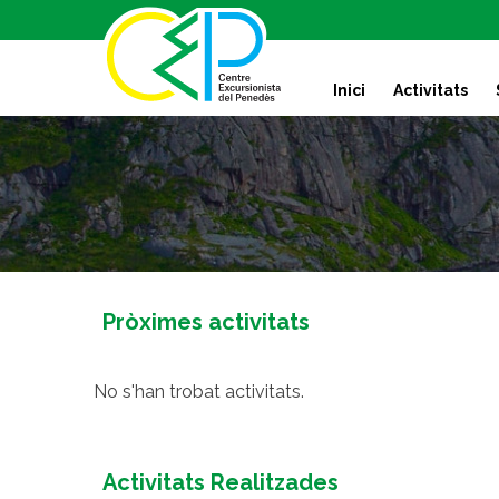
S
k
i
Inici
Activitats
p
t
o
c
o
n
t
e
n
Pròximes activitats
t
No s'han trobat activitats.
Activitats Realitzades