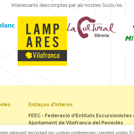
Interessants descomptes per als nostres Socis/es.
nedès
Enllaços d'interès
FEEC - Federació d'Entitats Excursionistes
Ajuntament de Vilafranca del Penedès
més rellevant recordant les vostres preferències i repetint visites. En